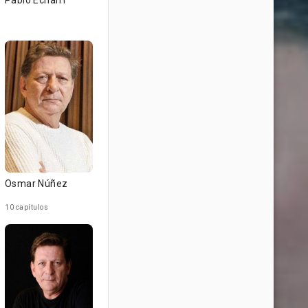
Pablo Echarri
Osmar Núñez
10 capítulos