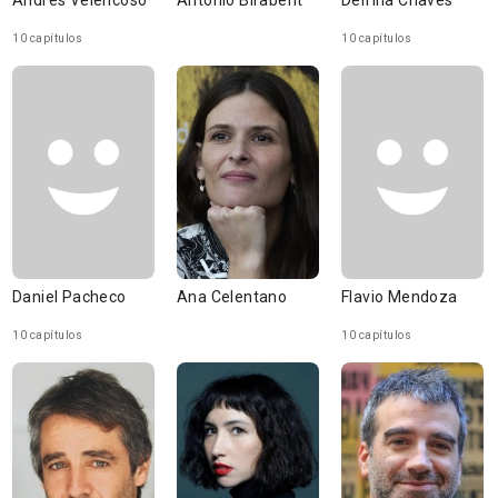
Andrés Velencoso
Antonio Birabent
Delfina Chaves
10 capítulos
10 capítulos
Daniel Pacheco
Ana Celentano
Flavio Mendoza
10 capítulos
10 capítulos