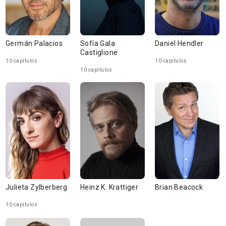
Germán Palacios
Sofía Gala
Daniel Hendler
Castiglione
10 capítulos
10 capítulos
10 capítulos
Julieta Zylberberg
Heinz K. Krattiger
Brian Beacock
10 capítulos