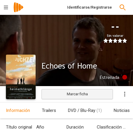
Identificarse/Registrarse
--
Sin valorar
Echoes of Home
Estrenada
Marcar ficha
Información
Trailers
DVD / Blu-Ray
(1)
Noticias
Título original
Año
Duración
Clasificación por edades