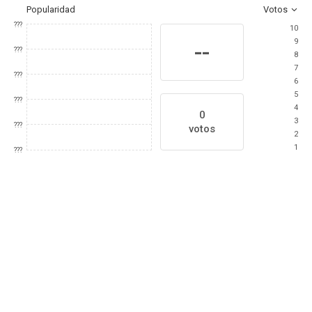
Popularidad
Votos
???
10
9
--
???
8
7
???
6
5
???
4
0
3
???
votos
2
1
???