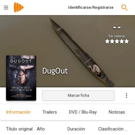
Identificarse/Registrarse
--
Sin valorar
DugOut
Marcar ficha
Estrenada
Información
Trailers
DVD / Blu-Ray
Noticias
Título original
Año
Duración
Clasificación por edades