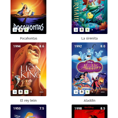
Pocahontas
La sirenita
1994
8.6
1992
8.0
El rey león
Aladdin
1950
7.5
1998
8.5