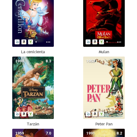
La cenicienta
Mulan
1999
8.3
1953
7.5
Tarzán
Peter Pan
1959
7.0
1991
8.2