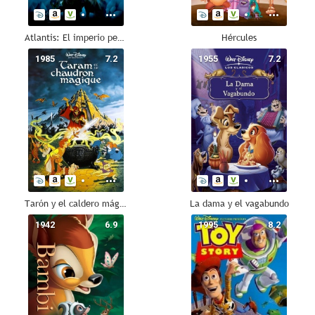
Atlantis: El imperio perdido
Hércules
1985
7.2
1955
7.2
Tarón y el caldero mágico
La dama y el vagabundo
1942
6.9
1995
8.2