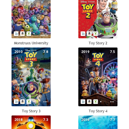
Monstruos University
Toy Story 2
2010
7.8
2019
7.5
Toy Story 3
Toy Story 4
2018
7.3
2016
7.7