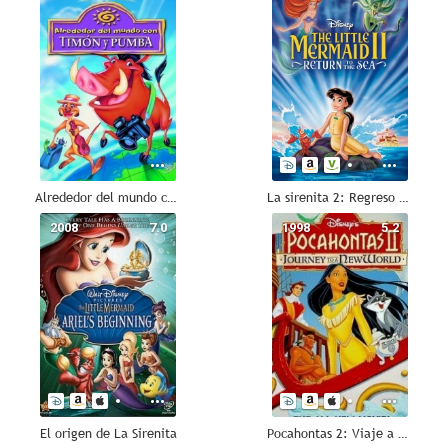
Alrededor del mundo con Timón y Pumba
La sirenita 2: Regreso al mar
2008
7.0
1998
5.2
El origen de La Sirenita
Pocahontas 2: Viaje a un Nuevo Mundo