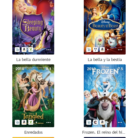
La bella durmiente
La bella y la bestia
2010
8.1
2013
7.5
Enredados
Frozen. El reino del hielo