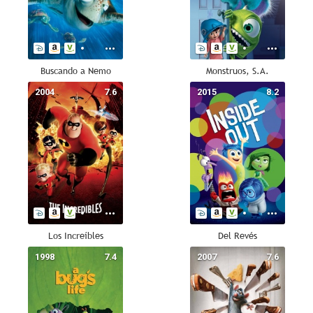
Buscando a Nemo
Monstruos, S.A.
2004
7.6
2015
8.2
Los Increíbles
Del Revés
1998
7.4
2007
7.6