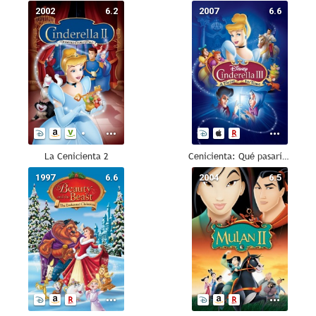
2002
6.2
2007
6.6
La Cenicienta 2
Cenicienta: Qué pasaría si... (La Cenicienta 3)
1997
6.6
2004
6.5