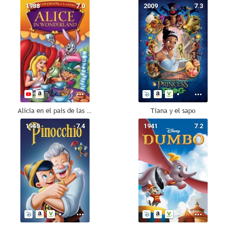
1988
7.0
2009
7.3
Alicia en el país de las maravillas
Tiana y el sapo
1940
7.4
1941
7.2