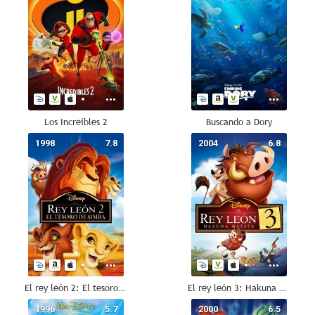
Los Increíbles 2
Buscando a Dory
1998
7.8
2004
6.8
El rey león 2: El tesoro de Simba
El rey león 3: Hakuna Matata
1996
5.7
2000
6.5