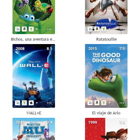
Bichos, una aventura en miniatura
Ratatouille
2008
8.1
2015
7.5
WALL•E
El viaje de Arlo
2013
7.4
1999
7.6