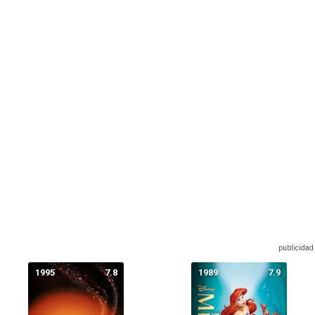
1995
7.8
1989
7.9