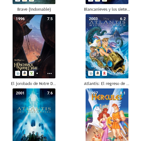
Brave (Indomable)
Blancanieves y los siete enanitos
1996
7.5
2003
6.2
El jorobado de Notre Dame
Atlantis: El regreso de Milo
2001
7.6
1997
8.1