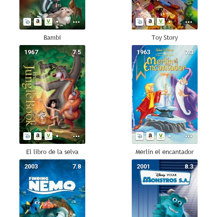
Bambi
Toy Story
1967
7.5
1963
7.3
El libro de la selva
Merlín el encantador
2003
7.8
2001
8.3