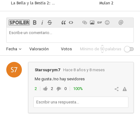
La Bella y la Bestia 2: Una Navidad Encantada
Mulan 2
Fecha
Valoración
Votos
Mínimo de
Afinidad
50
palabras
Starsuprym7
Hace 8 años y 8 meses
Me gusta /no hay sevidores
2
2
0
100%