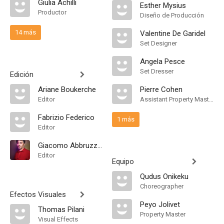
Giulia Achilli
Esther Mysius
Productor
Diseño de Producción
14 más
Valentine De Garidel
Set Designer
Angela Pesce
Set Dresser
Edición
Ariane Boukerche
Pierre Cohen
Editor
Assistant Property Master
Fabrizio Federico
1 más
Editor
Giacomo Abbruzzese
Editor
Equipo
Qudus Onikeku
Choreographer
Efectos Visuales
Peyo Jolivet
Thomas Pilani
Property Master
Visual Effects