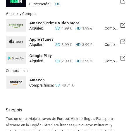
Suscripción:
HD
Disponible hasta el Mié, 31 Dic 2031 (Quedan 5 años)
Alquiler y Compra
Amazon Prime Video Store
Alquiler:
SD
1.99 €
HD
1.99 €
Compra:
SD
4
Apple iTunes
Alquiler:
SD
3.99 €
HD
3.99 €
Compra:
SD
8
Google Play
Alquiler:
SD
2.99 €
HD
3.99 €
Compra:
SD
6
Compra física
Amazon
Compra física:
SD
40.71 €
Sinopsis
Tras un difícil viaje a través de Europa, Aleksei llega a París para
alistarse en la Legión Extranjera francesa, un cuerpo militar muy