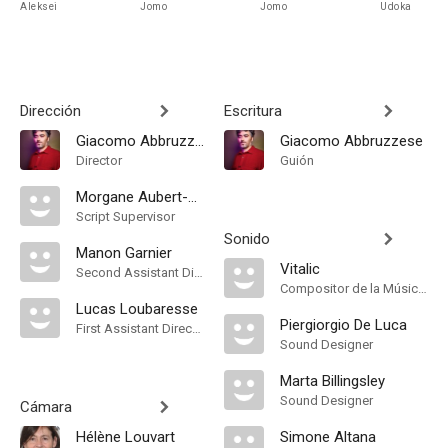
Aleksei
Jomo
Jomo
Udoka
Dirección
Escritura
Giacomo Abbruzzese
Giacomo Abbruzzese
Director
Guión
Morgane Aubert-Bourdon
Script Supervisor
Sonido
Manon Garnier
Vitalic
Second Assistant Director
Compositor de la Música Original, Música
Lucas Loubaresse
Piergiorgio De Luca
First Assistant Director
Sound Designer
Marta Billingsley
Sound Designer
Cámara
Hélène Louvart
Simone Altana