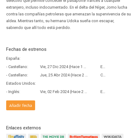
selectivo que permite conceder el pasaporte francés a cualquier
extranjero, incluso indocumentado. En el delta del Níger, Jomo lucha
contra las compañías petroleras que amenazan la supervivencia de su
aldea. Mientras tanto, su hermana Udoka sueña con escapar,
sabiendo que allí todo está perdido.
Fechas de estrenos
España:
- Castellano:
Vie, 27 Dic 2024 (Hace 1 año y 7 meses)
Estreno
- Castellano:
Jue, 25 Abr 2024 (Hace 2 años y 3 meses)
Copia Física
Estados Unidos:
- Inglés:
Vie, 02 Feb 2024 (Hace 2 años y 6 meses)
Estreno
Añadir fecha
Enlaces externos