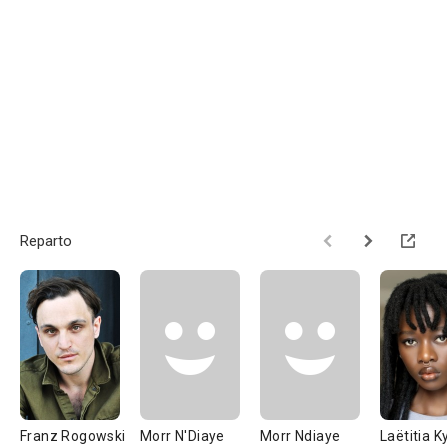
Reparto
Franz Rogowski
Morr N'Diaye
Morr Ndiaye
Laëtitia K