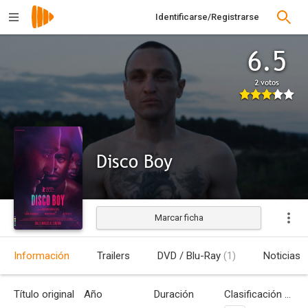
Identificarse/Registrarse
6.5
2 votos
Disco Boy
Marcar ficha
Estrenada
Información
Trailers
DVD / Blu-Ray
(1)
Noticias
Título original
Año
Duración
Clasificación por edades