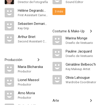
Director de Fotografía
Sound Editor
Hélène Degrandcourt
3 más
First Assistant Camera
Sebastien Demarigny
Key Grip
Costume & Make-Up
Arthur Briet
Marina Monge
Second Assistant Camera
Diseño de Vestuario
Pauline Jacquard
Diseño de Vestuario
Producción
Géraldine Belbeoc'h
Maria Blicharska
Key Makeup Artist
Productor
Olivia Lahougue
Lionel Massol
Wardrobe Coordinator
Productor
Arno Moria
Productor
Arte