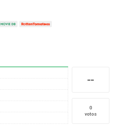
--
0
votos