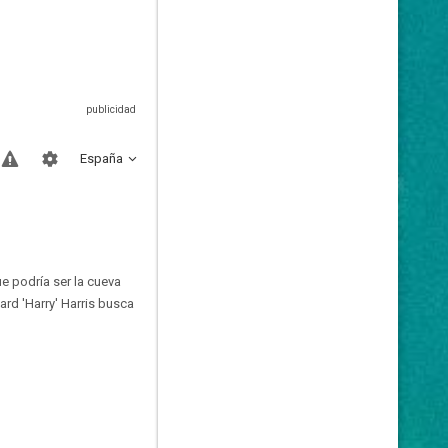
España
e podría ser la cueva
rd 'Harry' Harris busca