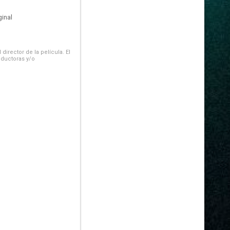
inal
irector de la película. El
oductoras y/o