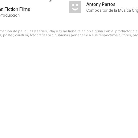
Antony Partos
n Fiction Films
Compositor de la Música Orig
Produccion
ación de películas y series, PlayMax no tiene relación alguna con el productor o el d
, póster, carátula, fotografías y/o cubiertas pertenece a sus respectivos autores, pr