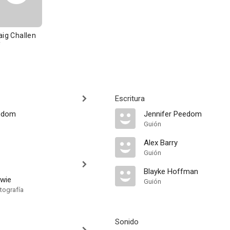
aig Challen
Escritura
eedom
Jennifer Peedom
Guión
Alex Barry
Guión
Blayke Hoffman
wie
Guión
tografía
Sonido