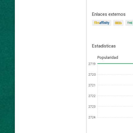
Enlaces externos
Estadísticas
Popularidad
2719
2720
2721
2722
2723
2724