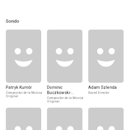
Sonido
Patryk Kumór
Dominic
Adam Szlenda
Buczkowski-
Compositor de la Música
Sound Director
Original
Wojtaszek
Compositor de la Música
Original