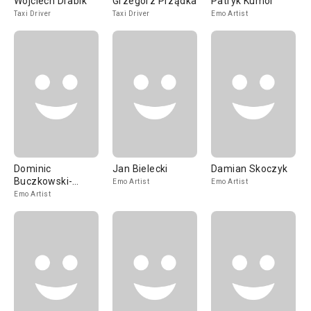
Wojciech Drabik
Grzegorz Prządka
Patryk Kumór
Taxi Driver
Taxi Driver
Emo Artist
Dominic
Jan Bielecki
Damian Skoczyk
Buczkowski-
Emo Artist
Emo Artist
Wojtaszek
Emo Artist