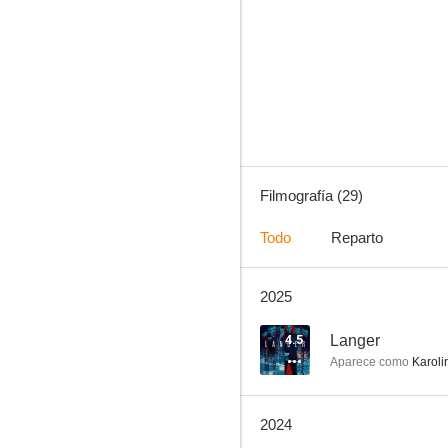
De vuelta al deseo
5.5
Filmografía (29)
Todo
Reparto
2025
El arte de amar: La historia de Michalina Wislocka
2.0
4.5
Langer
Aparece como
Karoli
2024