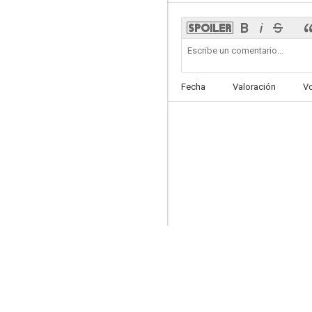
The Last Family
Fecha
Valoración
V
--
Crímenes bálticos
--