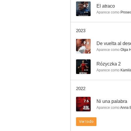
6.2
El atraco
Aparece como
Prosec
El Rey de Varsovia
2023
--
7.0
De vuelta al de
Aparece como
Olga H
--
Rózyczka 2
Aparece como
Kamila
2022
The Pleasure Principle
7.6
Ni una palabra
--
Aparece como
Anna B
Ver todo