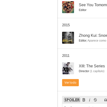
--
See You Tomor
Editor
Hard Boiled (Hervidero)
2015
6.0
--
Zhong Kui: Snow 
Editor
,
Aparece como
2011
7.3
XIII: The Series
Director
(
1
capítulo
)
Telaraña letal
Ver todo
5.8