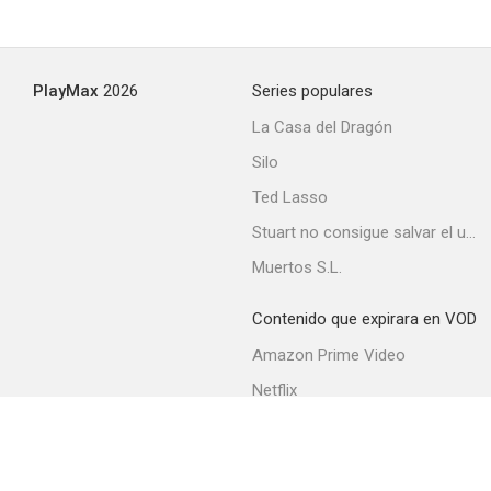
Un mañana mejor
PlayMax
2026
Series populares
--
La Casa del Dragón
Silo
Ted Lasso
Stuart no consigue salvar el universo
Muertos S.L.
Contenido que expirara en VOD
Immortal Story
Amazon Prime Video
--
Netflix
Filmin
Movistar+