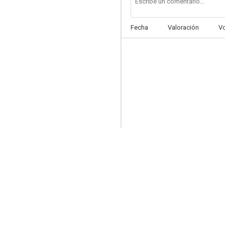
Fecha
Valoración
V
Los Kung Fu Kids
5.3
Una historia china de fantasmas
2.0