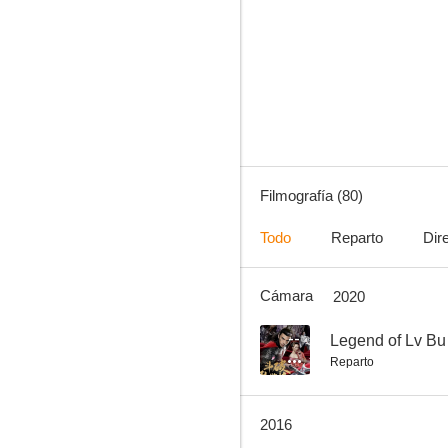
Iron Road: El último tren desde Oriente
7.1
Filmografía (80)
Todo
Reparto
Dir
Cámara
2020
Crying Freeman: Los paraísos perdidos
6.8
--
Legend of Lv Bu
Reparto
2016