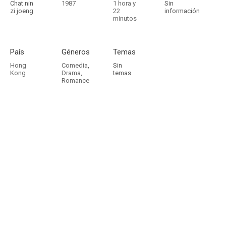
Chat nin
1987
1 hora y
Sin
zi joeng
22
información
minutos
País
Géneros
Temas
Hong
Comedia
,
Sin
Kong
Drama
,
temas
Romance