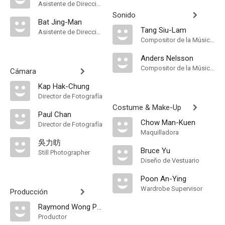
Asistente de Dirección
Sonido
Bat Jing-Man
Tang Siu-Lam
Asistente de Dirección
Compositor de la Música Original
Anders Nelsson
Compositor de la Música Original
Cámara
Kap Hak-Chung
Director de Fotografía
Costume & Make-Up
Paul Chan
Chow Man-Kuen
Director de Fotografía
Maquilladora
吳力昉
Bruce Yu
Still Photographer
Diseño de Vestuario
Poon An-Ying
Wardrobe Supervisor
Producción
Raymond Wong Pak-Ming
Productor