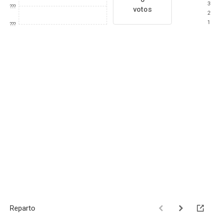
3
???
votos
2
1
???
Reparto