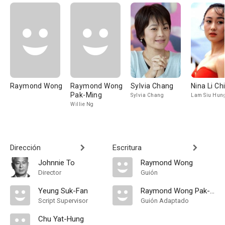
Raymond Wong
Raymond Wong
Sylvia Chang
Nina Li Ch
Pak-Ming
Sylvia Chang
Lam Siu Hun
Willie Ng
Dirección
Escritura
Johnnie To
Raymond Wong
Director
Guión
Yeung Suk-Fan
Raymond Wong Pak-Ming
Script Supervisor
Guión Adaptado
Chu Yat-Hung