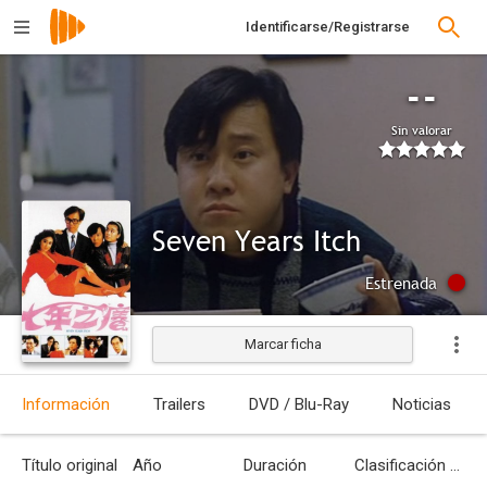
Identificarse/Registrarse
--
Sin valorar
Seven Years Itch
Estrenada
Marcar ficha
Información
Trailers
DVD / Blu-Ray
Noticias
Título original
Año
Duración
Clasificación por edades