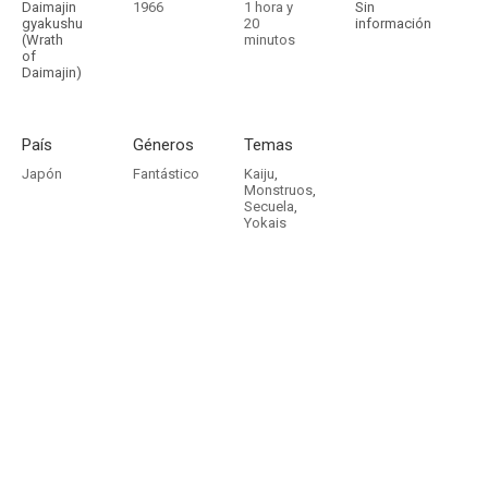
Daimajin
1966
1 hora y
Sin
gyakushu
20
información
(Wrath
minutos
of
Daimajin)
País
Géneros
Temas
Japón
Fantástico
Kaiju
,
Monstruos
,
Secuela
,
Yokais