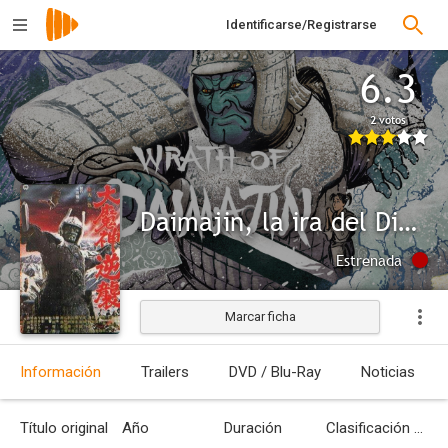
Identificarse/Registrarse
6.3
2 votos
Daimajin, la ira del Dios diabólico
Estrenada
Marcar ficha
Información
Trailers
DVD / Blu-Ray
Noticias
Título original
Año
Duración
Clasificación por edades