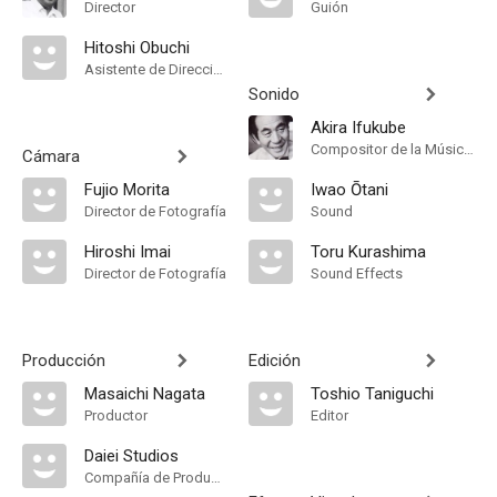
Director
Guión
Hitoshi Obuchi
Asistente de Dirección
Sonido
Akira Ifukube
Compositor de la Música Original
Cámara
Fujio Morita
Iwao Ōtani
Director de Fotografía
Sound
Hiroshi Imai
Toru Kurashima
Director de Fotografía
Sound Effects
Producción
Edición
Masaichi Nagata
Toshio Taniguchi
Productor
Editor
Daiei Studios
Compañía de Produccion