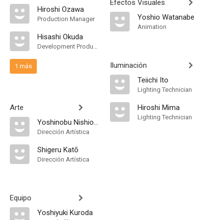
Efectos Visuales
Hiroshi Ozawa
Yoshio Watanabe
Production Manager
Animation
Hisashi Okuda
Development Producer
Iluminación
1 más
Teiichi Ito
Lighting Technician
Arte
Hiroshi Mima
Lighting Technician
Yoshinobu Nishioka
Dirección Artística
Shigeru Katō
Dirección Artística
Equipo
Yoshiyuki Kuroda