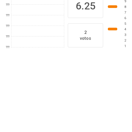
9
6.25
???
8
7
???
6
5
???
4
2
3
???
votos
2
1
???