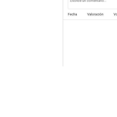
Fecha
Valoración
V
226 (AKA Four Days of Snow and Blood)
--
Death Shadows
--