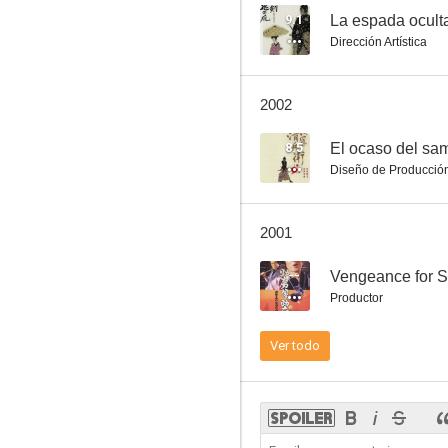
9.1
La espada ocult
Dirección Artística
El castillo de la lechuza
2002
--
8.5
El ocaso del sa
Diseño de Producció
2001
--
Vengeance for S
Productor
Crest of Betrayal
Ver todo
--