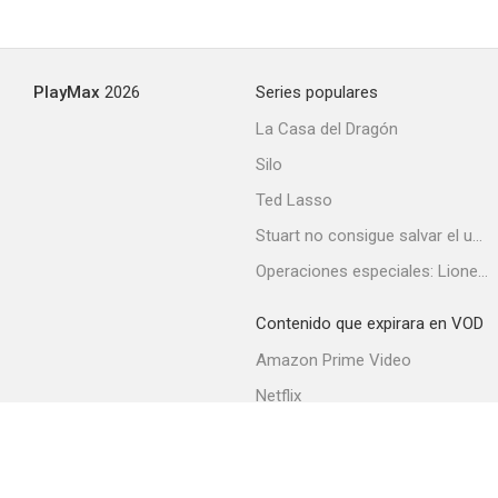
The Princess Says No
PlayMax
2026
Series populares
--
La Casa del Dragón
Silo
Ted Lasso
Stuart no consigue salvar el universo
Operaciones especiales: Lioness
Contenido que expirara en VOD
Abare tobi
Amazon Prime Video
--
Netflix
Filmin
Movistar+