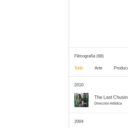
Lone Wolf and Cub: Baby Cart to Hades
--
Filmografía (68)
Todo
Arte
Produc
2010
The Last Chusingura
--
--
The Last Chusin
Dirección Artística
2004