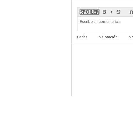
Tracked
Fecha
Valoración
V
--
The Geisha
--