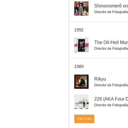
--
Shinonomerô on
Director de Fotografía
Rikyu
1992
--
--
The Oil-Hell Mur
Director de Fotografía
1989
--
Rikyu
Director de Fotografía
The Man Who Assassinated Ryoma
--
226 (AKA Four D
--
Director de Fotografía
Ver todo