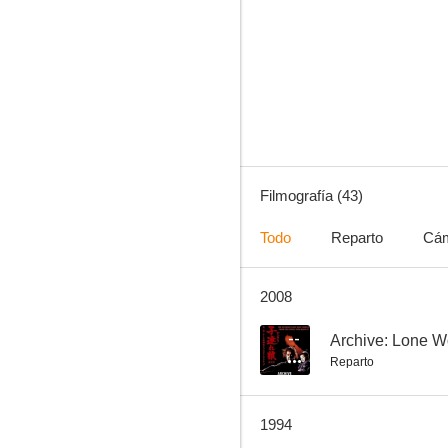
Daimajin, la ira del Dios diabólico
--
Filmografía (43)
Todo
Reparto
Cá
2008
Shinonomerô onna no ran
--
--
Archive: Lone W
Reparto
1994