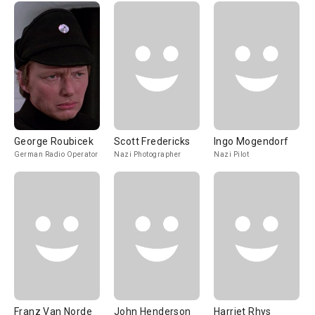
George Roubicek
Scott Fredericks
Ingo Mogendorf
German Radio Operator
Nazi Photographer
Nazi Pilot
Franz Van Norde
John Henderson
Harriet Rhys