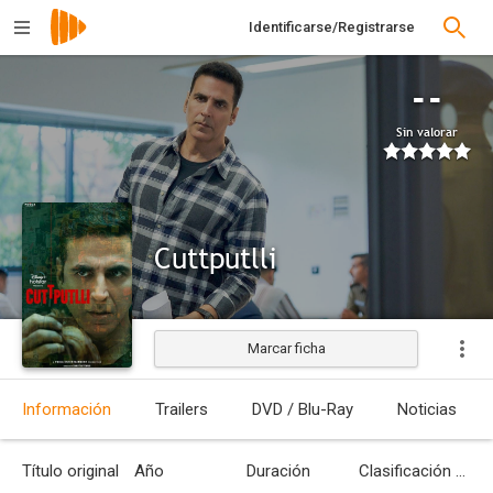
Identificarse/Registrarse
--
Sin valorar
Cuttputlli
Marcar ficha
Estrenada
Información
Trailers
DVD / Blu-Ray
Noticias
Título original
Año
Duración
Clasificación por edades