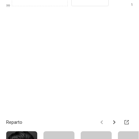
1
???
Reparto