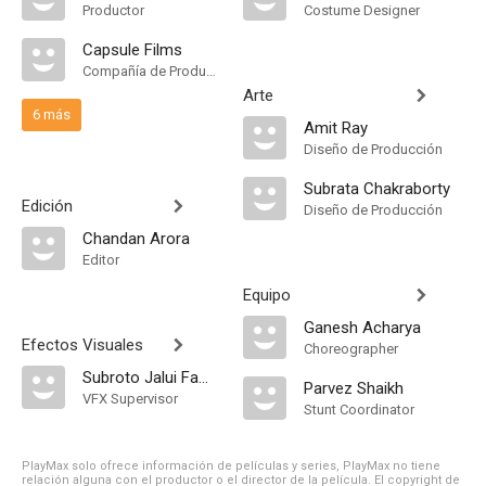
Productor
Costume Designer
Capsule Films
Compañía de Produccion
Arte
6 más
Amit Ray
Diseño de Producción
Subrata Chakraborty
Edición
Diseño de Producción
Chandan Arora
Editor
Equipo
Ganesh Acharya
Efectos Visuales
Choreographer
Subroto Jalui Famulous
Parvez Shaikh
VFX Supervisor
Stunt Coordinator
PlayMax solo ofrece información de películas y series, PlayMax no tiene
relación alguna con el productor o el director de la película. El copyright de