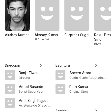
Akshay Kumar
Akshay Kumar
Gurpreet Guggi
Rakul Pre
Singh
SI Arjan Sethi
Divya
Dirección
Escritura
Ranjit Tiwari
Aseem Arora
Director
Guión, Guión Adaptado, Dialogue
Amod Burande
Ram Kumar
Script Supervisor
Original Story
Amit Singh Rajput
Asistente de Dirección