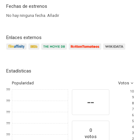
Fechas de estrenos
No hay ninguna fecha.
Añadir
Enlaces externos
Estadísticas
Popularidad
Votos
???
10
9
--
???
8
7
???
6
5
???
4
0
3
???
votos
2