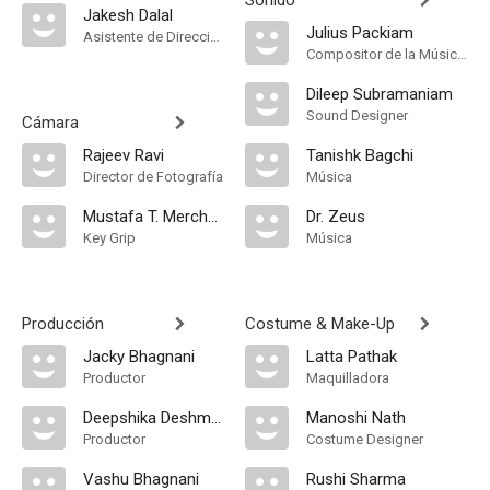
Sonido
Jakesh Dalal
Julius Packiam
Asistente de Dirección
Compositor de la Música Original
Dileep Subramaniam
Sound Designer
Cámara
Rajeev Ravi
Tanishk Bagchi
Director de Fotografía
Música
Mustafa T. Merchant
Dr. Zeus
Key Grip
Música
Producción
Costume & Make-Up
Jacky Bhagnani
Latta Pathak
Productor
Maquilladora
Deepshika Deshmukh
Manoshi Nath
Productor
Costume Designer
Vashu Bhagnani
Rushi Sharma