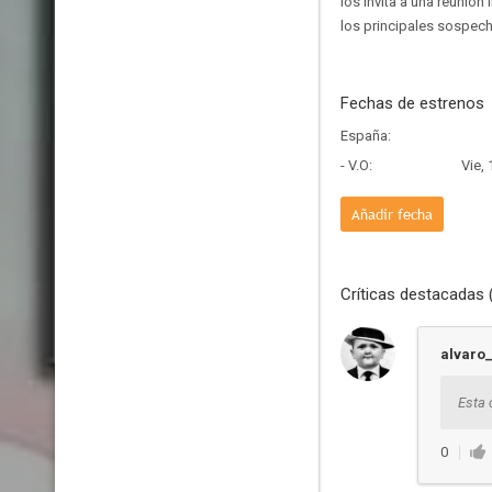
los invita a una reunión
los principales sospec
Fechas de estrenos
España:
- V.O:
Vie,
Añadir fecha
Críticas destacadas 
alvaro
Esta 
0