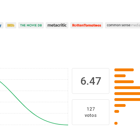
6.47
127
votos