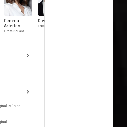
Gemma
David Walliams
Dany Boon
John Kani
Arterton
Tobey Quince
Inspector Laurent de
Colonel Uleng
la Croix
Grace Ballard
inal, Música
inal