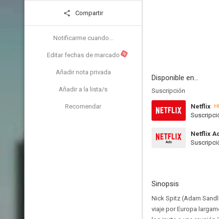
Compartir
Notificarme cuando...
N
Editar fechas de marcado
Añadir nota privada
Disponible en...
Añadir a la lista/s
Suscripción
Recomendar
Netflix
H
Suscripci
Netflix A
Suscripci
Sinopsis
Nick Spitz (Adam Sandler
viaje por Europa largam