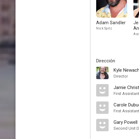
Adam Sandler
Je
An
Nick Spitz
Aud
Dirección
Kyle Newac
Director
Jamie Chris
First Assistan
Carole Dubu
First Assistan
Gary Powell
Second Unit D