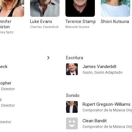
nnifer
Luke Evans
Terence Stamp
Shiori Kutsuna
iston
Charles Cavendish
Malcolm Quince
rey Spitz
Escritura
heck
James Vanderbilt
Guión, Guión Adaptado
topher
t Director
Sonido
c
Rupert Gregson-Williams
t Director
Compositor de la Música Orig
Clean Bandit
irector
Compositor de la Música Orig