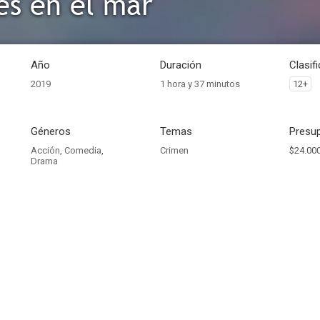
es en el mar
Año
Duración
Clasif
2019
1 hora y 37 minutos
12+
Géneros
Temas
Presup
Acción
,
Comedia
,
Crimen
$24.000
Drama