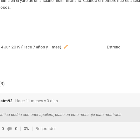
 íntima en el yate de un anciano multimillonario. Cuando el hombre rico es ases
hosos.
 14 Jun 2019 (Hace 7 años y 1 mes)
Estreno
(3)
_atm92
Hace 11 meses y 3 días
crítica podría contener spoilers, pulse en este mensaje para mostrarla
0
0
0%
Responder