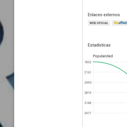
Enlaces externos
Estadísticas
Popularidad
1832
2161
2490
2819
3148
3477