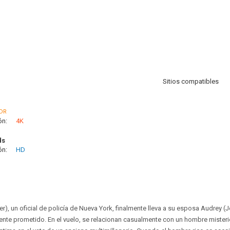
Sitios compatibles
DR
ón:
4K
ds
ón:
HD
), un oficial de policía de Nueva York, finalmente lleva a su esposa Audrey (J
ente prometido. En el vuelo, se relacionan casualmente con un hombre mister