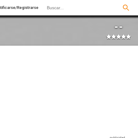
tificarse/Registrarse
--