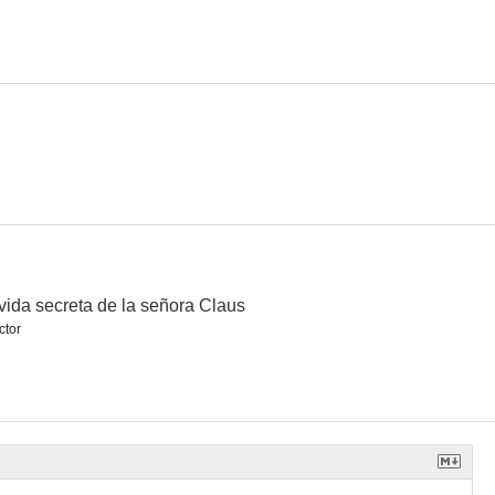
The Marijuana Conspiracy
Por amor a Grace
La vita nuova
--
vida secreta de la señora Claus
ctor
PSI Factor: Crónicas de lo paranormal