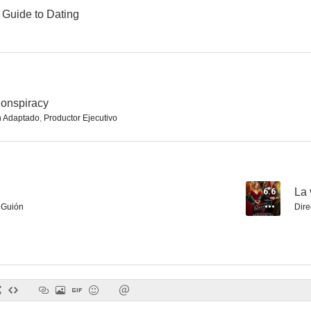
 Guide to Dating
The Killer is Calling
The Dog Lover's Guide to Dating
--
--
onspiracy
n Adaptado
,
Productor Ejecutivo
6.6
La 
,
Guión
Dire
Dark Oracle
15 Love