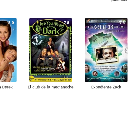
8.0
7.8
7.3
n Derek
El club de la medianoche
Expediente Zack
6.9
6.6
6.3