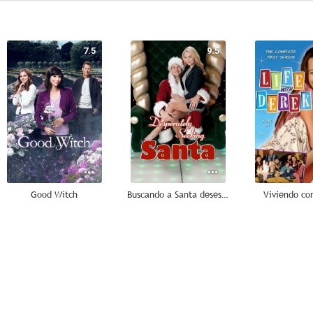
7.5
9.5
Good Witch
Buscando a Santa desesperadamente
Viviendo co
7.0
6.9