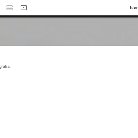
Iden
rafía.