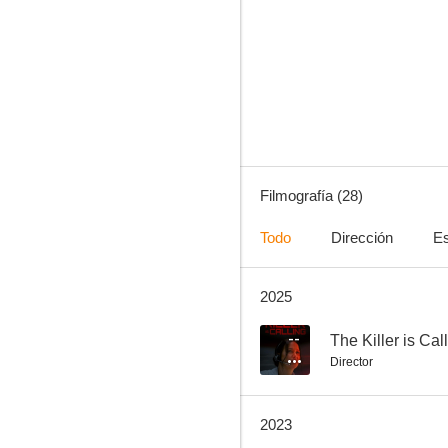
Doble boda
6.2
Filmografía (28)
Todo
Dirección
Es
2025
El encanto de la dama gris
1.3
--
The Killer is Cal
Director
2023