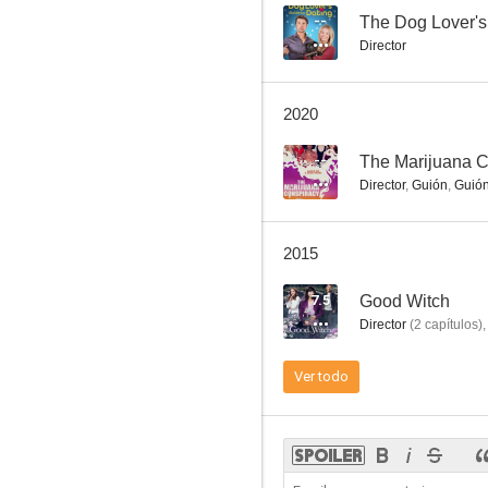
--
The Dog Lover's
Director
El cementerio
2020
--
--
The Marijuana C
Director
,
Guión
,
Guió
2015
7.5
Good Witch
Director
(
2
capítulos
)
Código Cooper
Ver todo