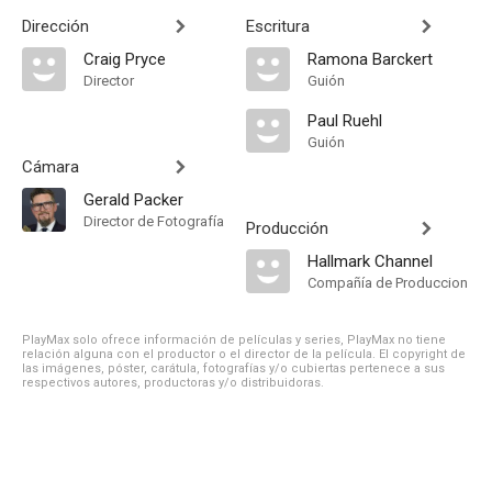
Dirección
Escritura
Craig Pryce
Ramona Barckert
Director
Guión
Paul Ruehl
Guión
Cámara
Gerald Packer
Director de Fotografía
Producción
Hallmark Channel
Compañía de Produccion
PlayMax solo ofrece información de películas y series, PlayMax no tiene
relación alguna con el productor o el director de la película. El copyright de
las imágenes, póster, carátula, fotografías y/o cubiertas pertenece a sus
respectivos autores, productoras y/o distribuidoras.