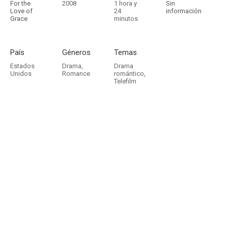
For the
2008
1 hora y
Sin
Love of
24
información
Grace
minutos
País
Géneros
Temas
Estados
Drama
,
Drama
Unidos
Romance
romántico
,
Telefilm