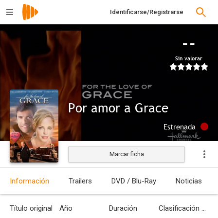
Identificarse/Registrarse
--
Sin valorar
Por amor a Grace
Estrenada
Marcar ficha
Información
Trailers
DVD / Blu-Ray
Noticias
Título original
Año
Duración
Clasificación por edades