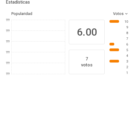
Estadísticas
Popularidad
Votos
???
10
9
6.00
???
8
7
???
6
5
???
4
7
3
???
votos
2
1
???