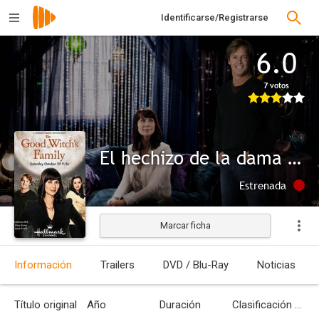
Identificarse/Registrarse
6.0
7 votos
El hechizo de la dama gris
Estrenada
Marcar ficha
Información
Trailers
DVD / Blu-Ray
Noticias
Título original
Año
Duración
Clasificación por edades