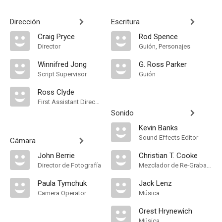
Dirección
Escritura
Craig Pryce
Rod Spence
Director
Guión, Personajes
Winnifred Jong
G. Ross Parker
Script Supervisor
Guión
Ross Clyde
First Assistant Director
Sonido
Kevin Banks
Sound Effects Editor
Cámara
John Berrie
Christian T. Cooke
Director de Fotografía
Mezclador de Re-Grabación de Sonido
Paula Tymchuk
Jack Lenz
Camera Operator
Música
Orest Hrynewich
Música