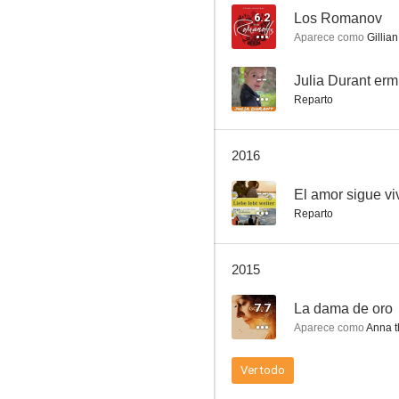
6.2
Los Romanov
Aparece como
Gillian
Heldt
--
Julia Durant ermi
Reparto
--
2016
--
El amor sigue vi
Reparto
2015
Colonia Brigada Criminal (SOKO Köln)
7.7
La dama de oro
--
Aparece como
Anna t
Ver todo