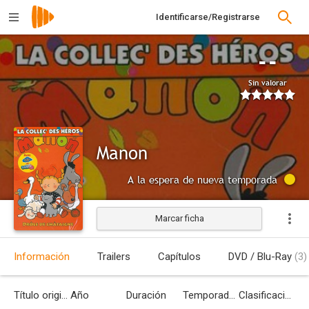
Identificarse/Registrarse
--
Sin valorar
Manon
A la espera de nueva temporada
Marcar ficha
Información
Trailers
Capítulos
DVD / Blu-Ray
(3)
Título original
Año
Duración
Temporadas
Clasificación por edades