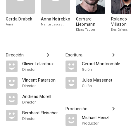
Gerda Drabek
Anna Netrebko
Gerhard
Rolando
Liebmann
Villazón
Anni
Manon Lescaut
Klaus Tauber
Des Grieux
Dirección
Escritura
Olivier Lelardoux
Gerard Montcomble
Director
Guión
Vincent Paterson
Jules Massenet
Director
Guión
Andreas Morell
Director
Producción
Bernhard Fleischer
Michael Heinzl
Director
Productor