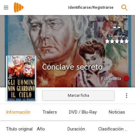
Identificarse/Registrarse
--
Sin valorar
Cónclave secreto
Estrenada
Marcar ficha
Información
Trailers
DVD / Blu-Ray
Noticias
Título original
Año
Duración
Clasificación por edades