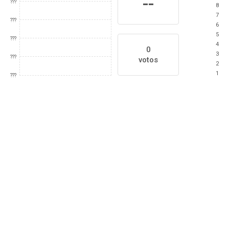
--
???
8
7
???
6
5
???
4
0
3
???
votos
2
1
???