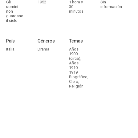
Gli
1952
1 hora y
Sin
uomini
30
información
non
minutos
guardano
il cielo
País
Géneros
Temas
Italia
Drama
Años
1900
(circa)
,
Años
1910-
1919
,
Biográfico
,
Clero
,
Religión