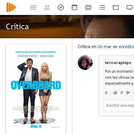
Crítica
Crítica en
Un mar de enredo
tericeraptops
Por un momento p
con las chicas j
especialmente po
0
0