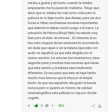
me iba a gustar y de hecho cuando la estaba
empezando me ha parecido malísima. Tengo que
decir que no estaba tan mal como creía pero la
película en si deja mucho que desear, para ser dos
horas le faltan muchísimas escenas importantes
que además le daban mucho juego a la trama. La
actuación de Paloma Bloyd (Niki) ha estado muy
bien pero el resto de actores... En resumen si no
has visto ninguna de las versiones te recomiendo
sin duda que vayas a ver la italiana (que esta con
audio en español) ya que está dirigida por el
mismo escritor, los actores son buenísimos, tiene
segunda parte y muchas más escenas que hacen
que esta versión y la italiana sean totalmente
diferentes. Es una pena que esta se haya hecho
mucho mas famosa que la otra por el simple
hecho de que sea española. Me gustó la banda
sonora pero si quieres un mínimo de calidad
cinematográfica esta película no hay por donde
cogerla
4
5
1
83%