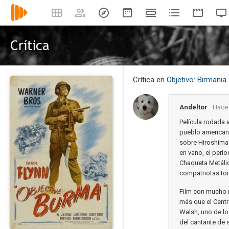
Crítica
Crítica en
Objetivo: Birmania
Andeltor
Hace 
Película rodada 
pueblo american
sobre Hiroshima 
en vano, el peri
Chaqueta Metálic
compatriotas tort
Film con mucho r
más que el Centr
Walsh, uno de lo
del cantante de 