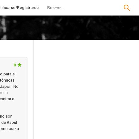
tificarse/Registrarse
8
o para el
atómicas
l Japón. No
mo la
ontrar a
 no son
a de Raoul
 como burka