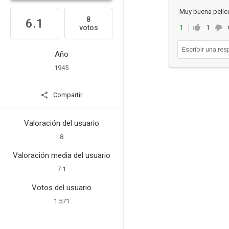
Muy buena pelícu
8
6.1
votos
1
1
Año
1945
Compartir
Valoración del usuario
8
Valoración media del usuario
7.1
Votos del usuario
1.571