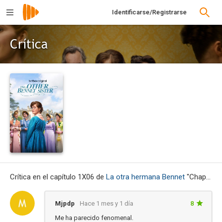
Identificarse/Registrarse
Crítica
Crítica en el capítulo 1X06 de
La otra hermana Bennet
"Chapter 6"
Mjpdp
Hace 1 mes y 1 día
8
Me ha parecido fenomenal.