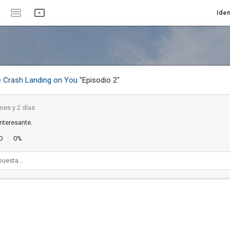
Iden
e
Crash Landing on You
"Episodio 2"
mes y 2 días
nteresante.
0
0%