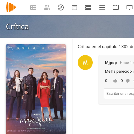
Crítica
Crítica en el capítulo 1X02 d
Mjpdp
Hace 1 
Me ha parecido i
0
0