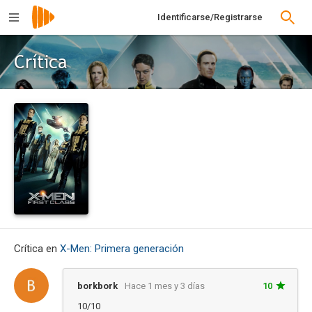
Identificarse/Registrarse
Crítica
Crítica en
X-Men: Primera generación
borkbork
Hace 1 mes y 3 días
10
10/10