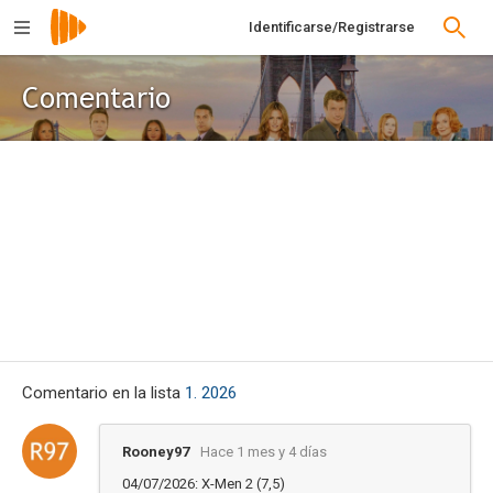
Identificarse/Registrarse
Comentario
Comentario en la lista
1. 2026
Rooney97
Hace 1 mes y 4 días
04/07/2026: X-Men 2 (7,5)