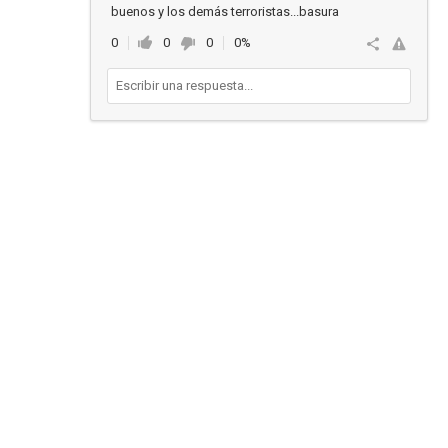
buenos y los demás terroristas...basura
0
0
0
0%