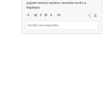
juguete sexual y esclava, recuerda mucho a
RepliKate
-4
0
4
0%