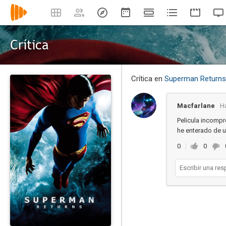
Crítica
Crítica en
Superman Returns:
Macfarlane
H
Pelicula incompre
he enterado de 
0
0