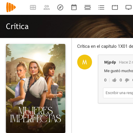
Crítica
Crítica en el capítulo 1X01 d
Mjpdp
Hace 2 
Me gustó much
0
0