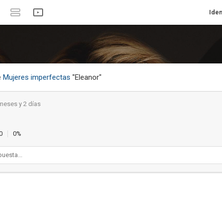
Iden
e
Mujeres imperfectas
"Eleanor"
meses y 2 días
o
0
0%