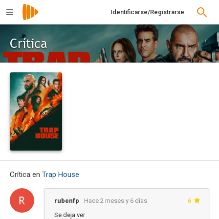
Identificarse/Registrarse
Crítica
Crítica en
Trap House
rubenfp
Hace 2 meses y 6 días
6
Se deja ver