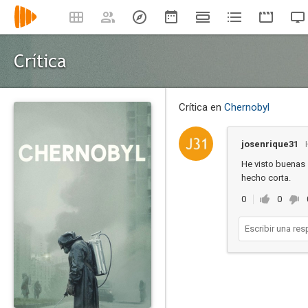
Crítica
Crítica en
Chernobyl
josenrique31
He visto buenas 
hecho corta.
0
0