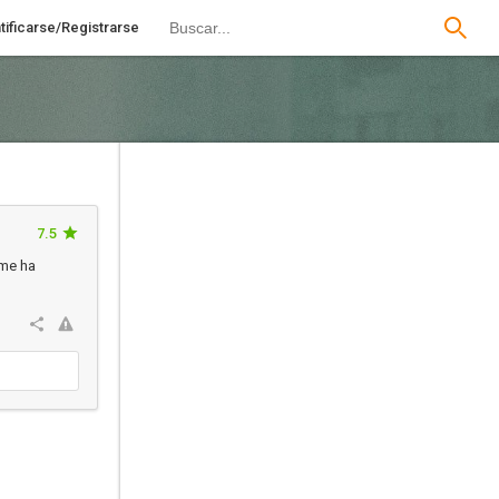
tificarse/Registrarse
7.5
 me ha