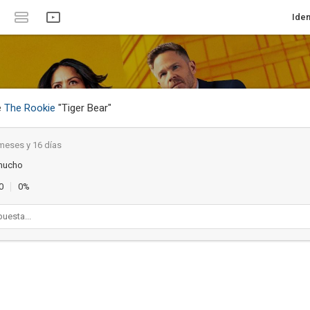
Iden
e
The Rookie
"Tiger Bear"
meses y 16 días
mucho
0
0%