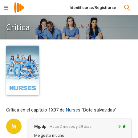
Identificarse/Registrarse
Crítica
Crítica en el capítulo 1X07 de
Nurses
"Bote salvavidas"
Mjpdp
Hace 2 meses y 29 días
9
Me gustó mucho