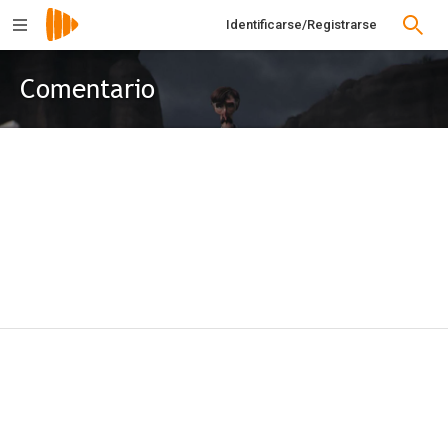
Identificarse/Registrarse
Comentario