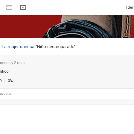
Iden
e
La mujer danesa
"Niño desamparado"
meses y 2 días
ífico
0
0%