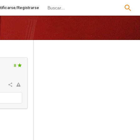
tificarse/Registrarse
8