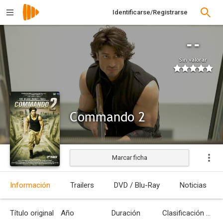
Identificarse/Registrarse
--
Sin valorar
Commando 2
Marcar ficha
Estrenada
Información
Trailers
DVD / Blu-Ray
Noticias
Título original
Año
Duración
Clasificación por edades