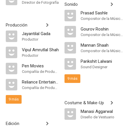
Director de Fotografía
Sonido
Prasad Sashle
Compositor de la Música Original
Producción
Gourov Roshin
Jayantilal Gada
Compositor de la Música Original
Productor
Mannan Shaah
Vipul Amrutlal Shah
Compositor de la Música Original
Productor
Parikshit Lalwani
Pen Movies
Sound Designer
Compañía de Produccion
9 más
Reliance Entertainment
Compañía de Produccion
9 más
Costume & Make-Up
Manasi Aggarwal
Diseño de Vestuario
Edición