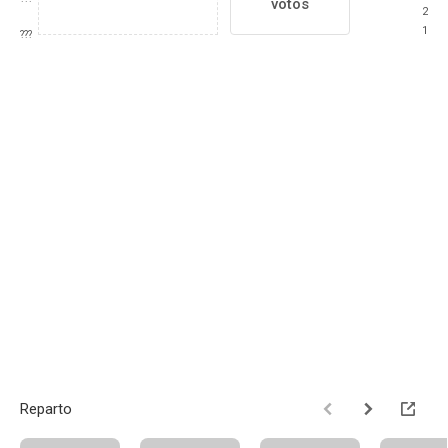
votos
2
1
???
Reparto