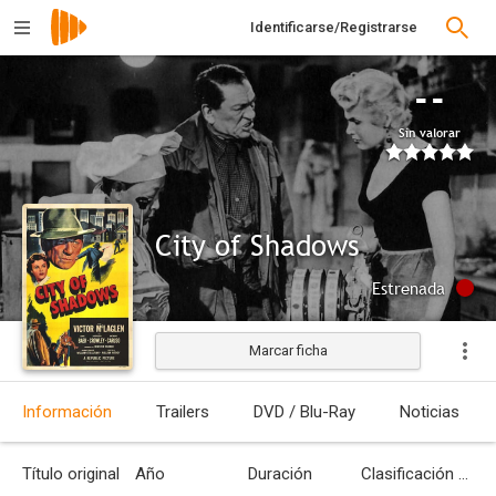
Identificarse/Registrarse
--
Sin valorar
City of Shadows
Estrenada
Marcar ficha
Información
Trailers
DVD / Blu-Ray
Noticias
Título original
Año
Duración
Clasificación por edades