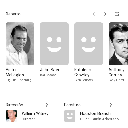
Reparto
Victor
John Baer
Kathleen
Anthony
McLaglen
Crowley
Caruso
Dan Mason
Big Tim Channing
Fern Fellows
Tony Finetti
Dirección
Escritura
William Witney
Houston Branch
Director
Guión, Guión Adaptado