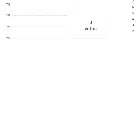
7
???
6
5
???
4
0
3
???
votos
2
1
???