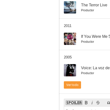
7.0
The Terror Live
Productor
2011
--
If You Were Me 
Productor
2005
6.4
Voice: La voz de
Productor
Ver todo