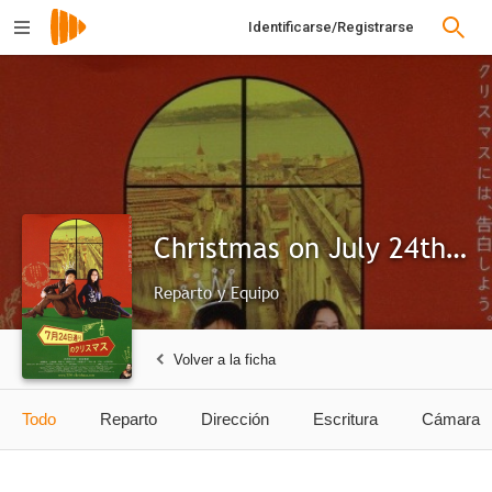
Identificarse/Registrarse
Christmas on July 24th Avenue
Reparto y Equipo
Volver a la ficha
Todo
Reparto
Dirección
Escritura
Cámara