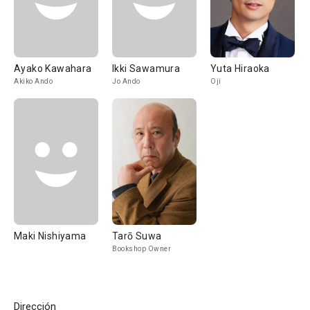
Ayako Kawahara
Ikki Sawamura
Yuta Hiraoka
Akiko Ando
Jo Ando
Oji
Maki Nishiyama
Tarō Suwa
Bookshop Owner
Dirección