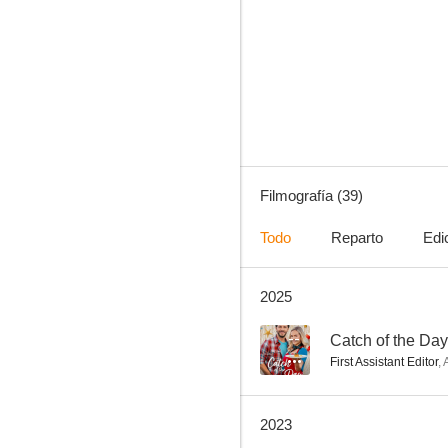
Alcatraz
8.0
Filmografía (39)
Todo
Reparto
Edi
2025
Campanas de Boda
7.3
--
Catch of the Day
First Assistant Editor
,
2023