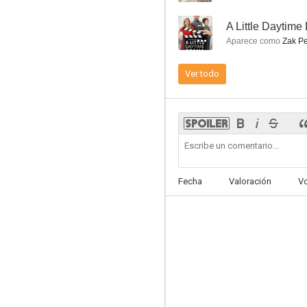
--
A Little Daytim
Aparece como
Zak Pe
Ver todo
Los misterios de Hailey Dean
--
Fecha
Valoración
V
The Professional Bridesmaid
--