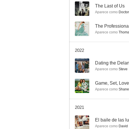
8.7
The Last of Us
Aparece como
Doctor
Una boda en diciembre
--
The Professiona
Aparece como
Thom
6.9
2022
--
Dating the Dela
Aparece como
Steve
--
Game, Set, Love
Aparece como
Shane
Un romance de novela
6.0
2021
9.0
El baile de las 
Aparece como
David 