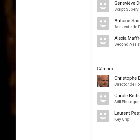
Geneviève D
Script Supervi
Antoine San
Asistente de 
Alexia Maffr
Second Assist
Cámara
Christophe 
Director de Fo
Carole Béth
Still Photogra
Laurent Pas
Key Grip