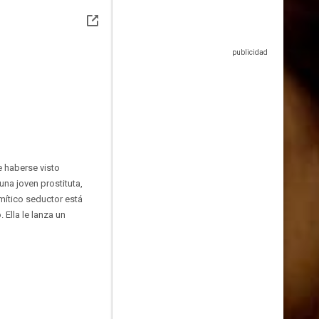
e haberse visto
una joven prostituta,
 mítico seductor está
Ella le lanza un