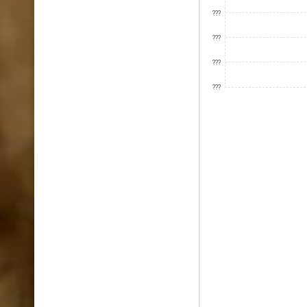
???
???
???
???