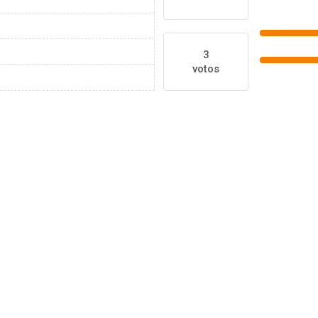
3
votos