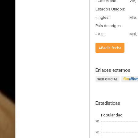
- Castellano:
Vie,
Estados Unidos:
- Inglés:
Mié,
País de origen:
- V.O:
Mié,
Añadir fecha
Enlaces externos
Estadísticas
Popularidad
???
???