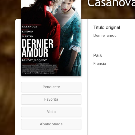
Casanova
Título original
Dernier amour
País
Francia
Pendiente
Favorita
Vista
Abandonada