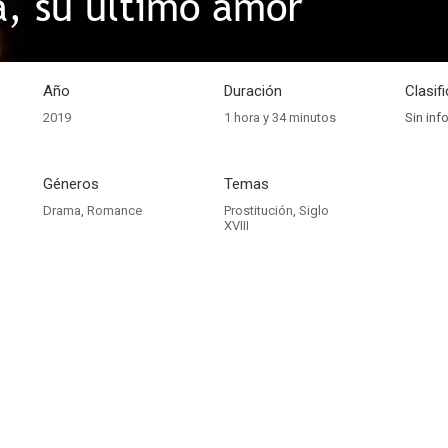
, su último amor
Año
Duración
Clasif
2019
1 hora y 34 minutos
Sin inf
Géneros
Temas
Drama
,
Romance
Prostitución
,
Siglo
XVIII