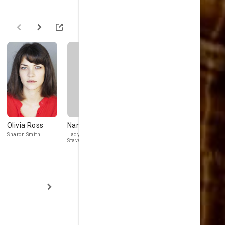
Olivia Ross
Nancy Tate
Anna Cottis
Hayley
Carmichae
Sharon Smith
Lady Hortense
Marianne's Mother
Stavenson
Anna