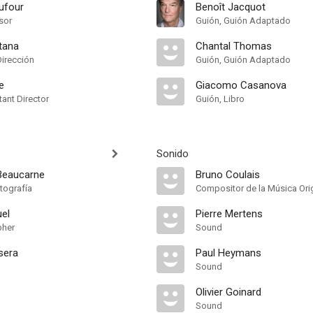
ufour
Benoît Jacquot
sor
Guión, Guión Adaptado
tana
Chantal Thomas
Dirección
Guión, Guión Adaptado
e
Giacomo Casanova
ant Director
Guión, Libro
Sonido
Beaucarne
Bruno Coulais
tografía
Compositor de la Música Orig
uel
Pierre Mertens
pher
Sound
sera
Paul Heymans
Sound
Olivier Goinard
Sound