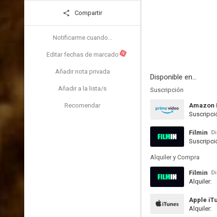
Compartir
Notificarme cuando...
N
Editar fechas de marcado
Añadir nota privada
Disponible en...
Añadir a la lista/s
Suscripción
Recomendar
Amazon 
Suscripci
Filmin
Di
Suscripci
Alquiler y Compra
Filmin
Di
Alquiler:
Apple iT
Alquiler: