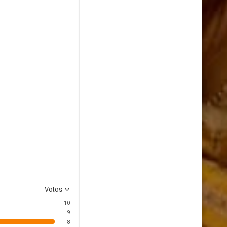
Votos
10
9
8