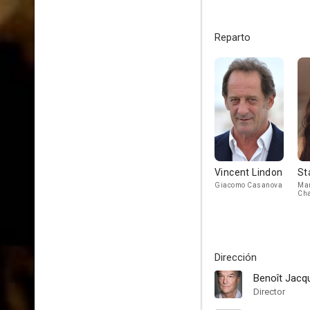
Reparto
Vincent Lindon
St
Giacomo Casanova
Mar
Cha
Dirección
Benoît Jacq
Director