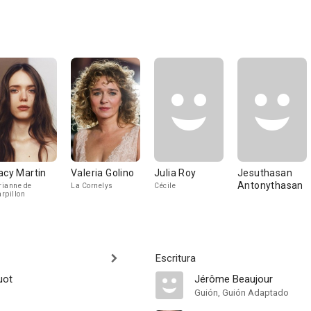
acy Martin
Valeria Golino
Julia Roy
Jesuthasan
Antonythasan
ianne de
La Cornelys
Cécile
rpillon
Escritura
uot
Jérôme Beaujour
Guión, Guión Adaptado