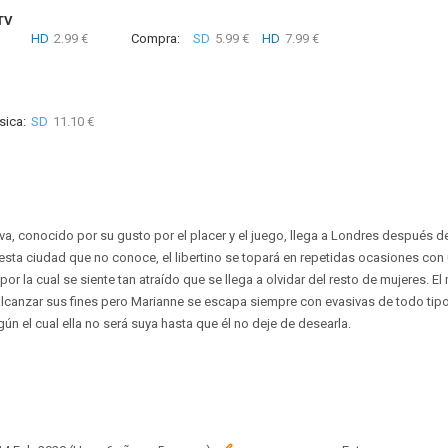
TV
HD
2.99 €
Compra:
SD
5.99 €
HD
7.99 €
sica:
SD
11.10 €
ova, conocido por su gusto por el placer y el juego, llega a Londres después d
 esta ciudad que no conoce, el libertino se topará en repetidas ocasiones con 
por la cual se siente tan atraído que se llega a olvidar del resto de mujeres. El
lcanzar sus fines pero Marianne se escapa siempre con evasivas de todo tipo. 
ún el cual ella no será suya hasta que él no deje de desearla.