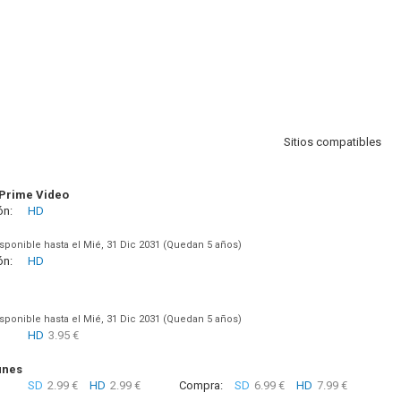
Sitios compatibles
Prime Video
ón:
HD
sponible hasta el Mié, 31 Dic 2031 (Quedan 5 años)
ón:
HD
sponible hasta el Mié, 31 Dic 2031 (Quedan 5 años)
HD
3.95 €
unes
SD
2.99 €
HD
2.99 €
Compra:
SD
6.99 €
HD
7.99 €