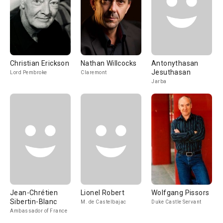
Christian Erickson
Nathan Willcocks
Antonythasan
Jesuthasan
Lord Pembroke
Claremont
Jarba
Jean-Chrétien
Lionel Robert
Wolfgang Pissors
Sibertin-Blanc
M. de Castelbajac
Duke Castle Servant
Ambassador of France