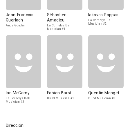
Jean-Francois
Sébastien
Iakovos Pappas
Guerlach
Amadieu
La Cornelys Ball
Musician #2
Ange Goudar
La Cornelys Ball
Musician #1
Ian McCamy
Fabien Barot
Quentin Monget
La Cornelys Ball
Blind Musician #1
Blind Musician #2
Musician #3
Dirección