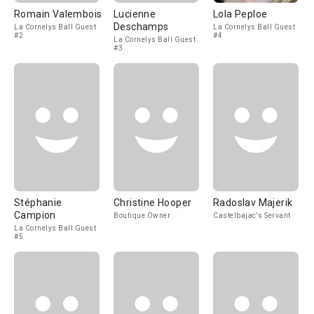
Romain Valembois
Lucienne
Lola Peploe
Deschamps
La Cornelys Ball Guest
La Cornelys Ball Guest
#2
#4
La Cornelys Ball Guest
#3
Stéphanie
Christine Hooper
Radoslav Majerik
Campion
Boutique Owner
Castelbajac's Servant
La Cornelys Ball Guest
#5