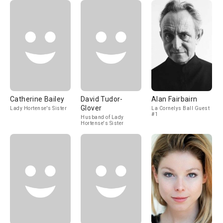
Catherine Bailey
David Tudor-
Alan Fairbairn
Glover
Lady Hortense's Sister
La Cornelys Ball Guest
#1
Husband of Lady
Hortense's Sister