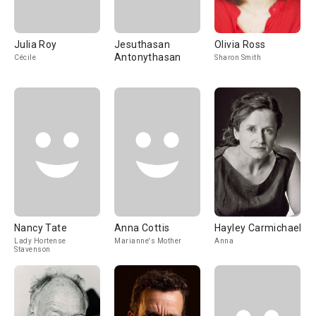
Julia Roy
Jesuthasan
Olivia Ross
Antonythasan
Cécile
Sharon Smith
Nancy Tate
Anna Cottis
Hayley Carmichael
Lady Hortense
Marianne's Mother
Anna
Stavenson