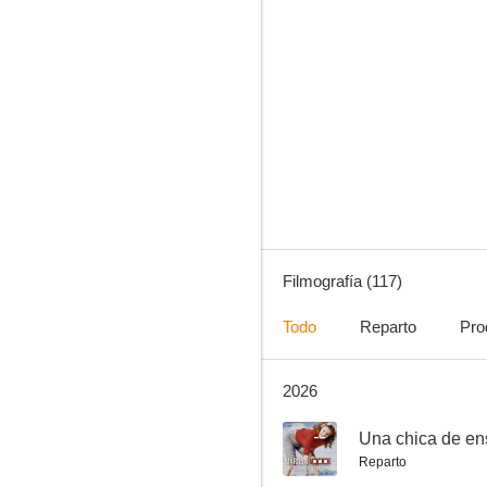
Con la muerte en los talones
7.5
Filmografía (117)
Todo
Reparto
Pro
2026
Encadenados
10
--
Una chica de en
Reparto