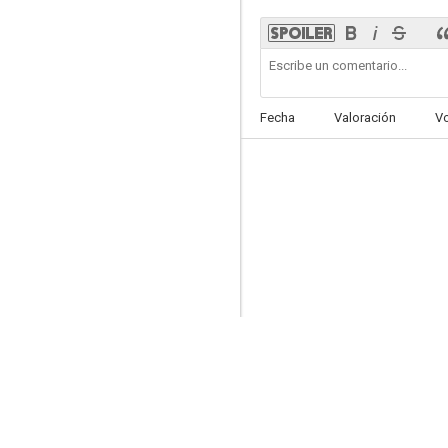
Fecha
Valoración
V
Cintia
7.5
Murmullos en la ciudad
7.2