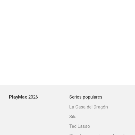
Cary Grant - Todo un caballero
--
PlayMax
2026
Series populares
La Casa del Dragón
Destination Hitchcock: The Making of 'North by Northwest'
Silo
--
Ted Lasso