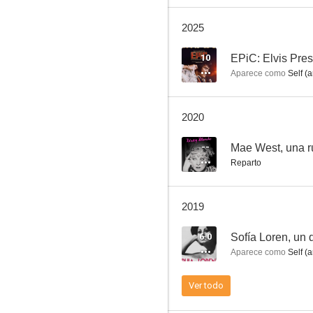
2025
10
EPiC: Elvis Pres
Aparece como
Self (a
Elvis show. Así es como es
2020
9.4
--
Mae West, una r
Reparto
2019
6.0
Aparece como
Self (a
Operación Pacífico
Ver todo
8.0