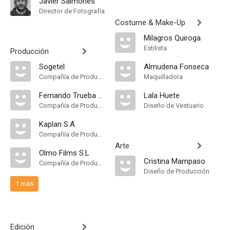
Javier Salmones
Director de Fotografía
Costume & Make-Up
Milagros Quiroga
Estilista
Producción
Sogetel
Almudena Fonseca
Compañía de Produccion
Maquilladora
Fernando Trueba P.C
Lala Huete
Compañía de Produccion
Diseño de Vestuario
Kaplan S.A
Compañía de Produccion
Arte
Olmo Films S.L
Cristina Mampaso
Compañía de Produccion
Diseño de Producción
1 más
Edición