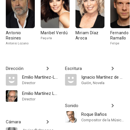
Antonio
Maribel Verdú
Miriam Díaz
Fernando
Resines
Aroca
Ramallo
Paquita
Antonio Lozano
Felipe
Dirección
Escritura
Emilio Martínez-Lázaro
Ignacio Martínez de Pisón
Director
Guión, Novela
Emilio Martínez Lázaro
Director
Sonido
Roque Baños
Compositor de la Música Original
Cámara