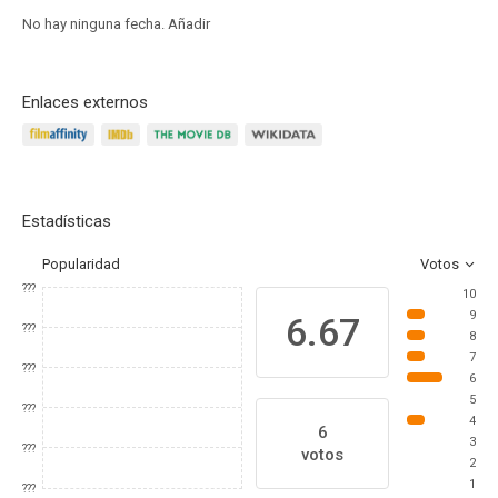
No hay ninguna fecha.
Añadir
Enlaces externos
Estadísticas
Popularidad
Votos
???
10
9
6.67
???
8
7
???
6
5
???
4
6
3
???
votos
2
1
???