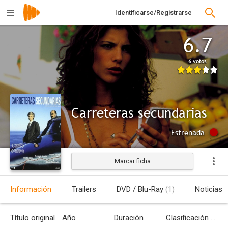
Identificarse/Registrarse
6.7
6 votos
Carreteras secundarias
Estrenada
Marcar ficha
Información
Trailers
DVD / Blu-Ray
(1)
Noticias
Título original
Año
Duración
Clasificación por edades