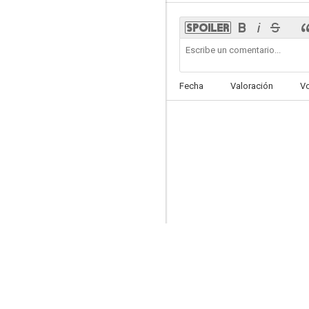
Guerreros
Fecha
Valoración
V
5.9
Historias para no dormir: El asfalto
5.2