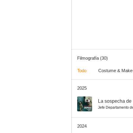
Miamor perdido
5.0
Filmografía (30)
Todo
Costume & Make
2025
Los del túnel
7.5
5.8
La sospecha de 
Jefe Departamento de
2024