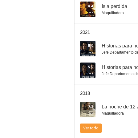
4.4
Isla perdida
Maquilladora
El séptimo día
2021
6.7
8.0
Historias para n
Jefe Departamento de
5.9
Historias para no
Jefe Departamento de
2018
El último traje
7.2
La noche de 12 
6.0
Maquilladora
Ver todo