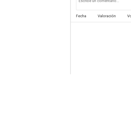
Fecha
Valoración
V
Los ex... ¡amigos como antes!
--
La vita è una cosa meravigliosa
--