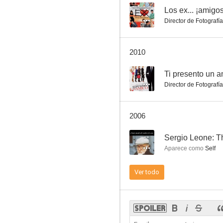
--
Los ex... ¡amigo
Director de Fotografía
Las pistolas cantaron a muerte
2010
5.1
--
Ti presento un 
Director de Fotografía
2006
--
Sergio Leone: T
Aparece como
Self
Por la senda más dura
Ver todo
--