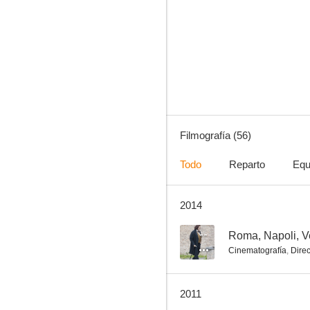
Fantasma de amor
6.8
Filmografía (56)
Todo
Reparto
Equ
2014
Bala blindada
6.0
--
Roma, Napoli, Ve
Cinematografía
,
Direc
2011